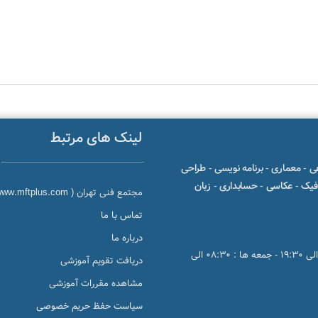
لینک های مرتبط
وعی - معماری - برنامه نویسی - طراحی
یک - عکاسی - حسابداری - زبان
مجتمع فنی تهران ( www.mftplus.com )
تماس با ما
درباره ما
ساعات کاری : شنبه تا چهارشنبه 08:30 الی 20:30 - پنجشنبه ها : 08:30 الی 19:30 - جمعه ها : 08:30 الی
دریافت تقویم آموزشی
مشاهده مقررات آموزشی
سیاست حفظ حریم خصوصی