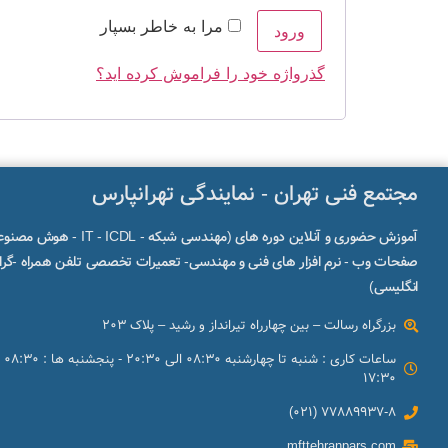
مرا به خاطر بسپار
ورود
گذرواژه خود را فراموش کرده اید؟
مجتمع فنی تهران - نمایندگی تهرانپارس
آموزش حضوری و آنلاین دوره های (مهندسی شبکه -
IT
- ICDL - هوش مصن
صفحات وب - نرم افزار های فنی و مهندسی- تعمیرات تخصصی تلفن همراه -گراف
انگلیسی)
بزرگراه رسالت – بین چهارراه تیرانداز و رشید – پلاک 203
17:30
77889937-8 (021)
mfttehranpars.com