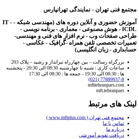
مجتمع فنی تهران - نمایندگی تهرانپارس
آموزش حضوری و آنلاین دوره های (مهندسی شبکه -
-
IT
ICDL - هوش مصنوعی - معماری - برنامه نویسی -
طراحی صفحات وب - نرم افزار های فنی و مهندسی-
تعمیرات تخصصی تلفن همراه -گرافیک - عکاسی -
حسابداری - زبان انگلیسی)
بزرگراه رسالت – بین چهارراه تیرانداز و رشید – پلاک 203
ساعات کاری : شنبه تا چهارشنبه 08:30 الی 20:30 - پنجشنبه
ها : 08:30 الی 19:30 - جمعه ها : 08:30 الی 17:30
77889937-8 (021)
mfttehranpars.com
mft.tehranpars
لینک های مرتبط
مجتمع فنی تهران ( www.mftplus.com )
تماس با ما
درباره ما
دریافت تقویم آموزشی