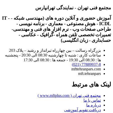
مجتمع فنی تهران - نمایندگی تهرانپارس
آموزش حضوری و آنلاین دوره های (مهندسی شبکه -
-
IT
ICDL - هوش مصنوعی - معماری - برنامه نویسی -
طراحی صفحات وب - نرم افزار های فنی و مهندسی-
تعمیرات تخصصی تلفن همراه -گرافیک - عکاسی -
حسابداری - زبان انگلیسی)
بزرگراه رسالت – بین چهارراه تیرانداز و رشید – پلاک 203
ساعات کاری : شنبه تا چهارشنبه 08:30 الی 20:30 - پنجشنبه
ها : 08:30 الی 19:30 - جمعه ها : 08:30 الی 17:30
77889937-8 (021)
mfttehranpars.com
mft.tehranpars
لینک های مرتبط
مجتمع فنی تهران ( www.mftplus.com )
تماس با ما
درباره ما
دریافت تقویم آموزشی