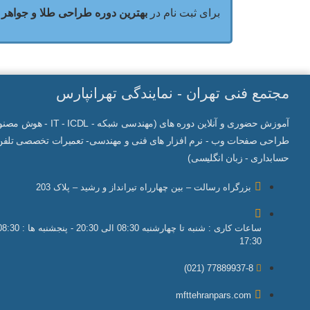
برای ثبت نام در
بهترین دوره طراحی طلا و جواهر 
مجتمع فنی تهران - نمایندگی تهرانپارس
آموزش حضوری و آنلاین دوره های (مهندسی شبکه -
IT
- ICDL - هوش م
طراحی صفحات وب - نرم افزار های فنی و مهندسی- تعمیرات تخصصی تلفن 
حسابداری - زبان انگلیسی)
بزرگراه رسالت – بین چهارراه تیرانداز و رشید – پلاک 203
17:30
77889937-8 (021)
mfttehranpars.com