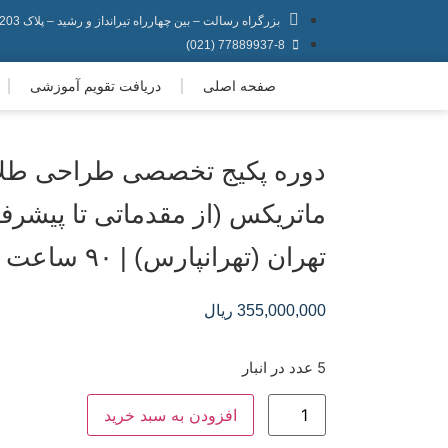
بزرگراه رسالت – بین چهارراه تیرانداز و رشید – پلاک 203
77889937-8 (021)
صفحه اصلی
دریافت تقویم آموزشی
دوره پکیج تخصصی طراحی طلا و
ماتریکس (از مقدماتی تا پیشرفت
تهران (تهرانپارس) | ۹۰ ساعت
355,000,000
ریال
5 عدد در انبار
افزودن به سبد خرید