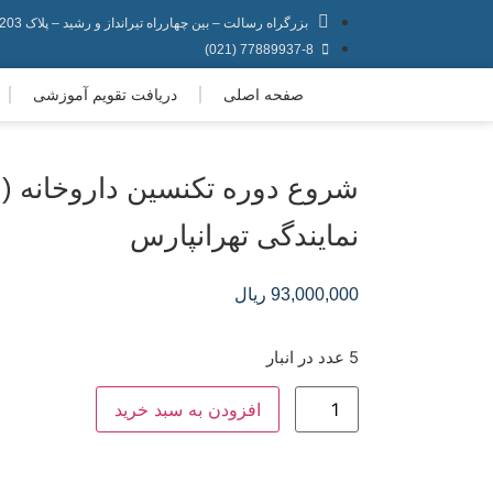
بزرگراه رسالت – بین چهارراه تیرانداز و رشید – پلاک 203
77889937-8 (021)
صفحه اصلی
دریافت تقویم آموزشی
شروع دوره تکنسین داروخانه (
نمایندگی تهرانپارس
93,000,000
ریال
5 عدد در انبار
افزودن به سبد خرید