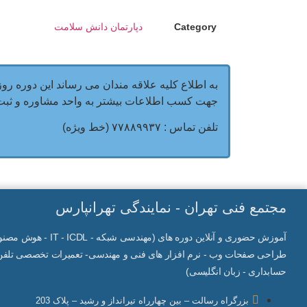
Category
دپارتمان دانش سلامت
به اطلاع کلیه علاقه مندان می رساند این دوره روزهای دوشنبه و چهارشنبه از س
جهت کسب اطلاعات بیشتر به واحد مشاوره و ثبت ن
تلفن تماس : ۷۷۸۸۹۹۳۷ (خط ویژه)
مجتمع فنی تهران - نمایندگی تهرانپارس
آموزش حضوری و آنلاین دوره های (مهندسی شبکه -
IT
- ICDL - هوش م
طراحی صفحات وب - نرم افزار های فنی و مهندسی- تعمیرات تخصصی تلفن 
حسابداری - زبان انگلیسی)
بزرگراه رسالت – بین چهارراه تیرانداز و رشید – پلاک 203