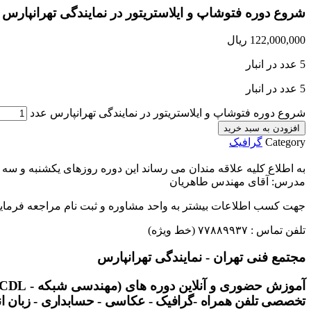
شروع دوره فتوشاپ و ایلاستریتور در نمایندگی تهرانپارس
122,000,000
ریال
5 عدد در انبار
5 عدد در انبار
شروع دوره فتوشاپ و ایلاستریتور در نمایندگی تهرانپارس عدد
افزودن به سبد خرید
Category
گرافیک
به اطلاع کلیه علاقه مندان می رساند این دوره روزهای یکشنبه و سه شنبه از ساعت ۱۷:۰۰ الی ۲۰:۰۰ در این نم
مدرس: آقای مهندس طاهریان
جهت کسب اطلاعات بیشتر به واحد مشاوره و ثبت نام مراجعه فرمایی
تلفن تماس : ۷۷۸۸۹۹۳۷ (خط ویژه)
مجتمع فنی تهران - نمایندگی تهرانپارس
آموزش حضوری و آنلاین دوره های (مهندسی شبکه -
تخصصی تلفن همراه -گرافیک - عکاسی - حسابداری - زبان ا