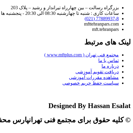
بزرگراه رسالت – بین چهارراه تیرانداز و رشید – پلاک 203
ساعات کاری : شنبه تا چهارشنبه 08:30 الی 20:30 - پنجشنبه ها : 08:30 الی 19:30 - جمعه ها : 08:30 الی 17:30
77889937-8 (021)
mfttehranpars.com
mft.tehranpars
لینک های مرتبط
مجتمع فنی تهران ( www.mftplus.com )
تماس با ما
درباره ما
دریافت تقویم آموزشی
مشاهده مقررات آموزشی
سیاست حفظ حریم خصوصی
Designed By Hassan Esalat
© کلیه حقوق برای مجتمع فنی تهرانپارس مح