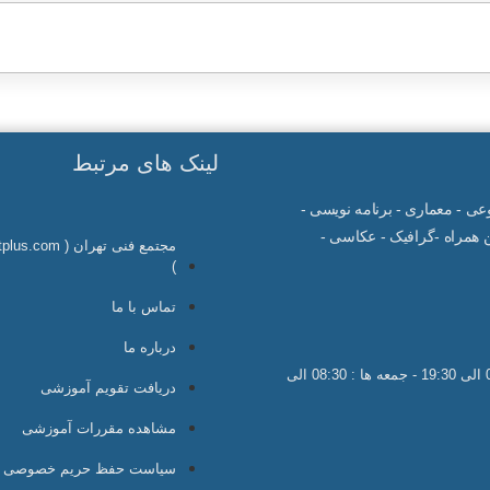
1405/06/25
80
دوشنبه و 
لینک های مرتبط
صنوعی - معماری - برنامه نویسی -
همراه -گرافیک - عکاسی -
مجتمع فنی تهران ( 
)
تماس با ما
درباره ما
ساعات کاری : شنبه تا چهارشنبه 08:30 الی 20:30 - پنجشنبه ها : 08:30 الی 19:30 - جمعه ها : 08:30 الی
دریافت تقویم آموزشی
مشاهده مقررات آموزشی
سیاست حفظ حریم خصوصی