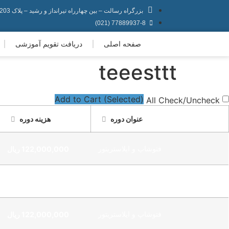
بزرگراه رسالت – بین چهارراه تیرانداز و رشید – پلاک 203
77889937-8 (021)
صفحه اصلی
دریافت تقویم آموزشی
teeesttt
Add to Cart (Selected)
All Check/Uncheck
عنوان دوره
هزینه دوره
فتوشاپ و ایلاستریتور
122,000,000
ریال
فتوشاپ نسخه مقدماتی تا پیشرفته
76,000,000
ریال
فتوشاپ و ایلاستریتور
122,000,000
ریال