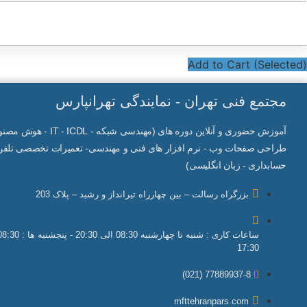
فتوشاپ و ایلاستریتور (آنلاین)
109,000,000
ریال
Add to Cart (Selected)
مجتمع فنی تهران - نمایندگی تهرانپارس
آموزش حضوری و آنلاین دوره های (مهندسی شبکه -
IT
- ICDL - هوش م
طراحی صفحات وب - نرم افزار های فنی و مهندسی- تعمیرات تخصصی تلفن 
حسابداری - زبان انگلیسی)
بزرگراه رسالت – بین چهارراه تیرانداز و رشید – پلاک 203
17:30
77889937-8 (021)
mfttehranpars.com