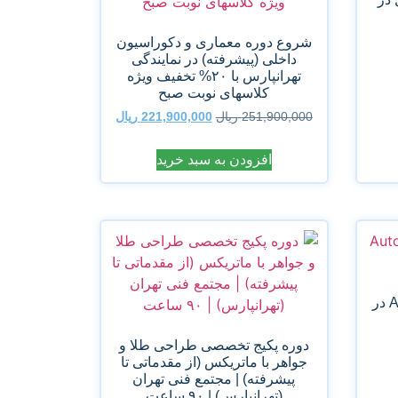
شروع دوره معماری و دکوراسیون
داخلی (پیشرفته) در نمایندگی
تهرانپارس با ۲۰% تخفیف ویژه
کلاسهای نوبت صبح
251,900,000
ریال
221,900,000
ریال
افزودن به سبد خرید
شروع دوره (Online) Autocad در
دوره پکیج تخصصی طراحی طلا و
جواهر با ماتریکس (از مقدماتی تا
پیشرفته) | مجتمع فنی تهران
(تهرانپارس) | ۹۰ ساعت