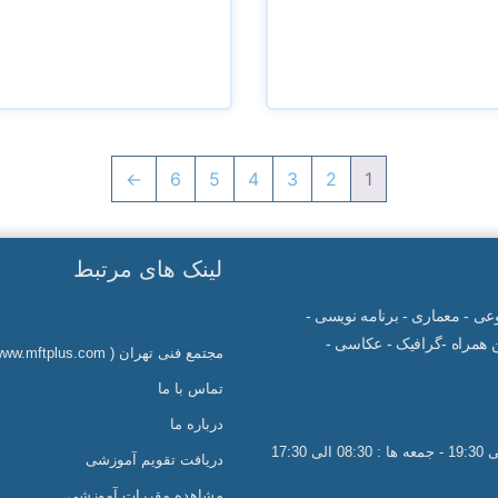
←
6
5
4
3
2
1
لینک های مرتبط
صنوعی - معماری - برنامه نویسی -
همراه -گرافیک - عکاسی -
مجتمع فنی تهران ( www.mftplus.com )
تماس با ما
درباره ما
دریافت تقویم آموزشی
مشاهده مقررات آموزشی