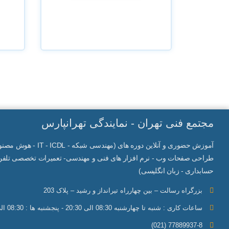
مجتمع فنی تهران - نمایندگی تهرانپارس
آموزش حضوری و آنلاین دوره های (مهندسی شبکه -
IT
- ICDL - هوش م
طراحی صفحات وب - نرم افزار های فنی و مهندسی- تعمیرات تخصصی تلفن 
حسابداری - زبان انگلیسی)
بزرگراه رسالت – بین چهارراه تیرانداز و رشید – پلاک 203
ساعات کاری : شنبه تا چهارشنبه 08:30 الی 20:30 - پنجشنبه ها : 08:30 الی 19:30 - جمعه ها : 08:30 الی 17:30
77889937-8 (021)