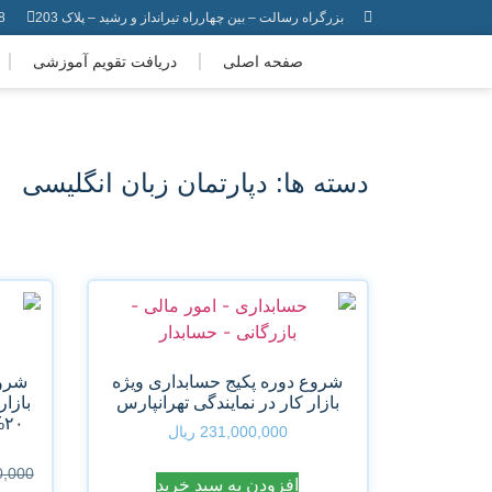
بزرگراه رسالت – بین چهارراه تیرانداز و رشید – پلاک 203
1)
صفحه اصلی
دریافت تقویم آموزشی
دسته ها: دپارتمان زبان انگلیسی
شروع دوره پکیج حسابداری ویژه
شروع
بازار کار در نمایندگی تهرانپارس
بازار
%
231,000,000
ریال
0,000
افزودن به سبد خرید